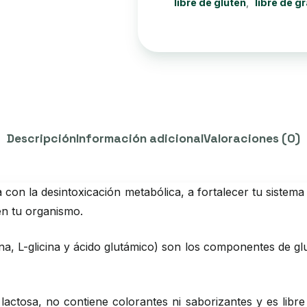
libre de gluten
,
libre de g
Descripción
Información adicional
Valoraciones (0)
 con la desintoxicación metabólica, a fortalecer tu sistem
en tu organismo.
a, L-glicina y ácido glutámico) son los componentes de glut
e lactosa, no contiene colorantes ni saborizantes y es lib