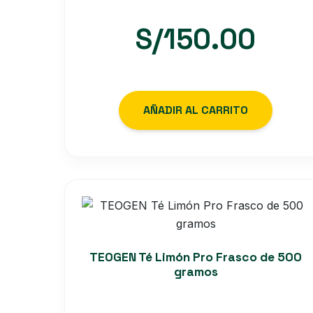
Valorado con
5.00
S/
150.00
de 5
AÑADIR AL CARRITO
TEOGEN Té Limón Pro Frasco de 500
gramos