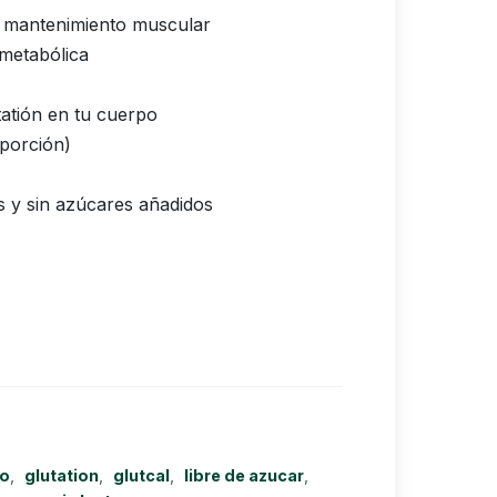
 mantenimiento muscular
 metabólica
tatión en tu cuerpo
 porción)
as y sin azúcares añadidos
co
,
glutation
,
glutcal
,
libre de azucar
,