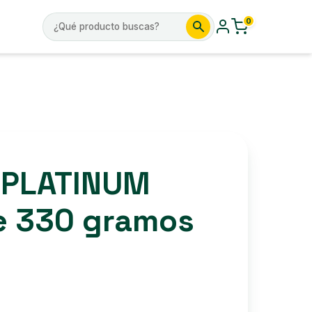
0
Buscar
por:
 PLATINUM
e 330 gramos