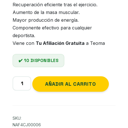
Recuperación eficiente tras el ejercicio.
Aumento de la masa muscular.
Mayor producción de energía.
Componente efectivo para cualquier
deportista.
Viene con
Tu Afiliación Gratuita
a Teoma
10 DISPONIBLES
TEOGEN
Alternati
AÑADIR AL CARRITO
Té
Limón
Pro
Caja
de
SKU:
30
NAF4CJ00006