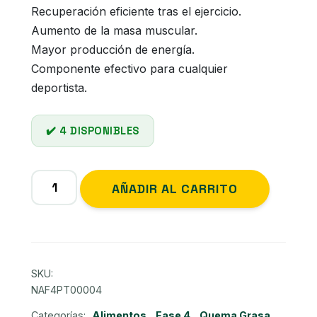
Recuperación eficiente tras el ejercicio.
Aumento de la masa muscular.
Mayor producción de energía.
Componente efectivo para cualquier
deportista.
4 DISPONIBLES
TEOGEN
Alternati
AÑADIR AL CARRITO
Té
Limón
Pro
Frasco
de
SKU:
500
NAF4PT00004
gramos
Categorías:
Alimentos
,
Fase 4
,
Quema Grasa