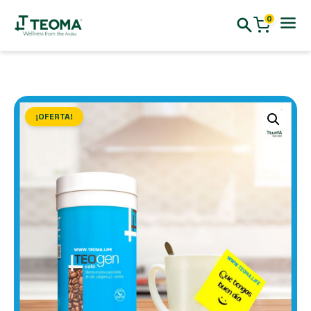
0
¡OFERTA!