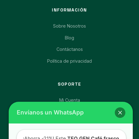
INFORMACIÓN
Sobre Nosotros
Blog
Contáctanos
Política de privacidad
SOPORTE
Mi Cuenta
Envíanos un WhatsApp
Afíliate y Gana
Carrito de Compras
Libro de Reclamaciones
¡Ahorra -21%! Este
TEO GEN Café frasco