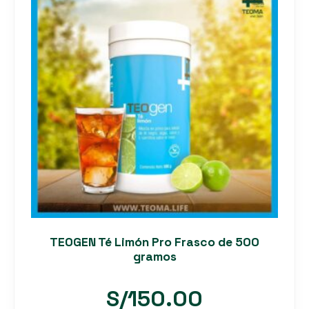
S/180.00.
S/150.00.
TEOGEN Té Limón Pro Frasco de 500
gramos
S/
150.00