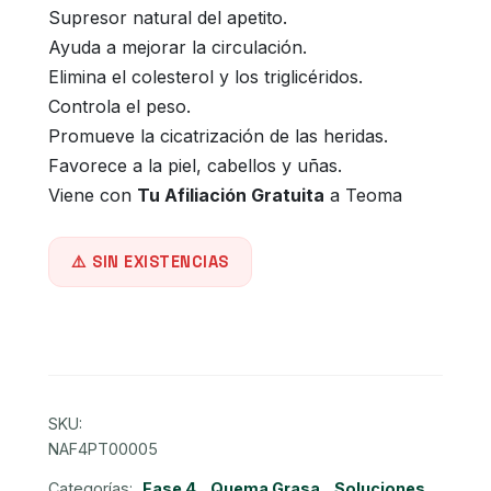
Supresor natural del apetito.
original
actual
Ayuda a mejorar la circulación.
Elimina el colesterol y los triglicéridos.
era:
es:
Controla el peso.
S/116.00.
S/92.00.
Promueve la cicatrización de las heridas.
Favorece a la piel, cabellos y uñas.
Viene con
Tu Afiliación Gratuita
a Teoma
SIN EXISTENCIAS
SKU:
NAF4PT00005
Categorías:
Fase 4
,
Quema Grasa
,
Soluciones