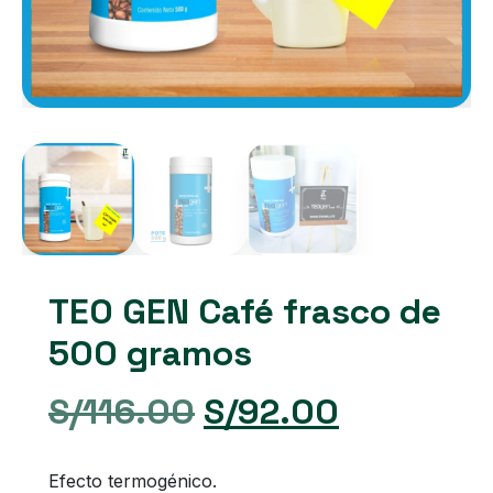
TEO GEN Café frasco de
500 gramos
El
El
S/
116.00
S/
92.00
precio
precio
Efecto termogénico.