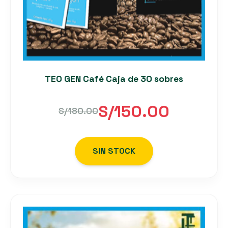
TEO GEN Café Caja de 30 sobres
S/
150.00
S/
180.00
El
El
precio
precio
SIN STOCK
original
actual
era:
es: