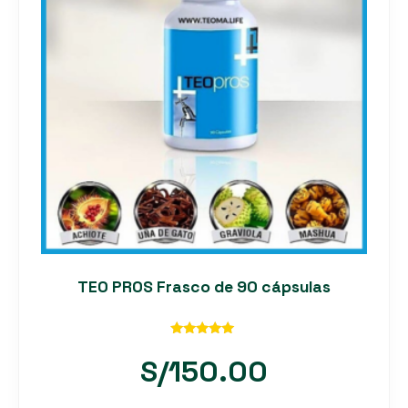
TEO PROS Frasco de 90 cápsulas
Valorado
con
S/
150.00
5.00
de 5