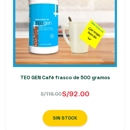
TEO GEN Café frasco de 500 gramos
S/
92.00
S/
116.00
El
El
precio
precio
SIN STOCK
original
actual