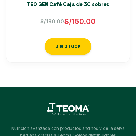
TEO GEN Café Caja de 30 sobres
S/
150.00
S/
180.00
El
El
precio
precio
SIN STOCK
original
actual
era:
es:
S/180.00.
S/150.00.
Nutrición avanzada con productos andinos y de la selva
peruana gracias a Teoma. Somos distribuidores