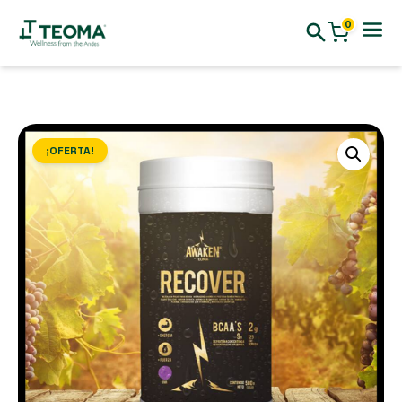
0
¡OFERTA!