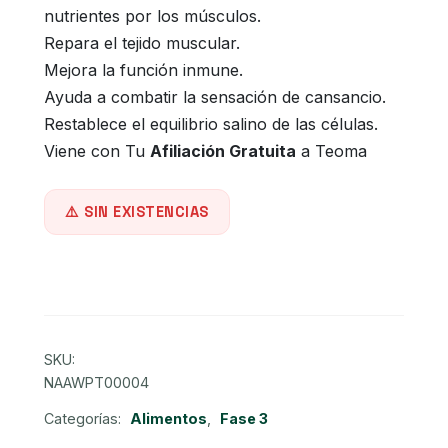
nutrientes por los músculos.
original
actual
Repara el tejido muscular.
Mejora la función inmune.
era:
es:
Ayuda a combatir la sensación de cansancio.
S/150.00.
S/125.0
Restablece el equilibrio salino de las células.
Viene con Tu
Afiliación Gratuita
a Teoma
SIN EXISTENCIAS
SKU:
NAAWPT00004
Categorías:
Alimentos
,
Fase 3