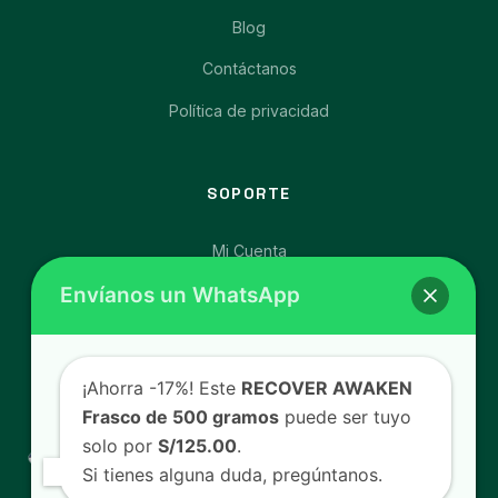
Blog
Contáctanos
Política de privacidad
SOPORTE
Mi Cuenta
Envíanos un WhatsApp
Afíliate y Gana
Carrito de Compras
Libro de Reclamaciones
¡Ahorra -17%! Este
RECOVER AWAKEN
Frasco de 500 gramos
puede ser tuyo
solo por
S/125.00
.
Si tienes alguna duda, pregúntanos.