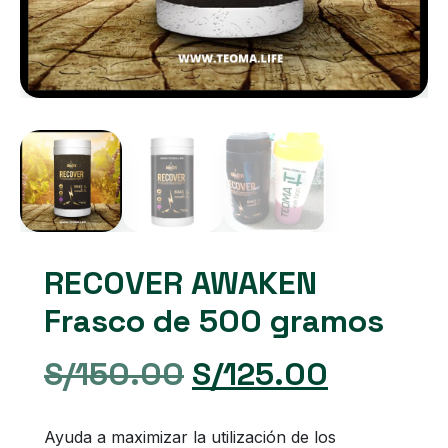
RECOVER AWAKEN
Frasco de 500 gramos
El
El
S/
150.00
S/
125.00
precio
precio
Ayuda a maximizar la utilización de los