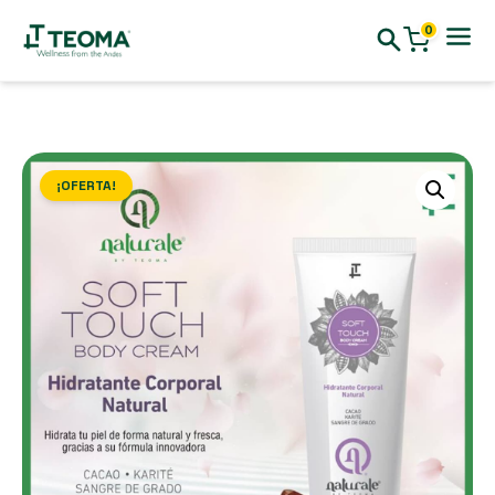
0
¡OFERTA!