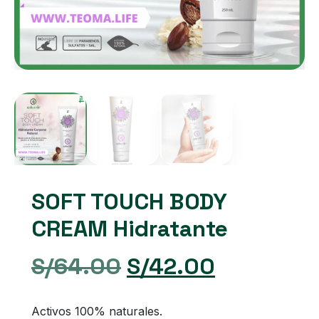
SOFT TOUCH BODY
CREAM Hidratante
El
El
S/
64.00
S/
42.00
precio
precio
Activos 100% naturales.