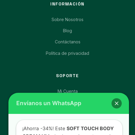
INFORMACIÓN
Sobre Nosotros
Blog
Contáctanos
Política de privacidad
SOPORTE
Mi Cuenta
Envíanos un WhatsApp
Afíliate y Gana
Carrito de Compras
Libro de Reclamaciones
¡Ahorra -34%! Este
SOFT TOUCH BODY