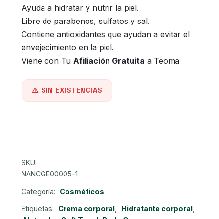
Ayuda a hidratar y nutrir la piel.
original
actual
Libre de parabenos, sulfatos y sal.
Contiene antioxidantes que ayudan a evitar el
era:
es:
envejecimiento en la piel.
S/64.00.
S/42.00.
Viene con Tu
Afiliación Gratuita
a Teoma
SIN EXISTENCIAS
SKU:
NANCGE00005-1
Categoría:
Cosméticos
Etiquetas:
Crema corporal
,
Hidratante corporal
,