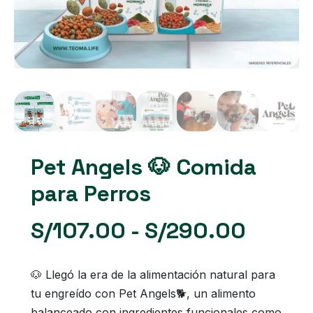
Pet Angels 🐶 Comida
para Perros
Rango
S/
107.00
-
S/
290.00
de
🐶 Llegó la era de la alimentación natural para
tu engreído con Pet Angels🐕, un alimento
precio
balanceado con ingredientes funcionales como