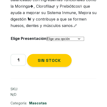
la Moringa🍀, Clorofila🌿 y Prebióticos⚕️ que
desde
ayuda a mejorar su Sistema Inmune, Mejora su
S/107
digestión 🐩 y contribuye a que se formen
huesos, dientes y músculos sanos.🦴
hasta
Elige Presentación
S/290
Pet
Alternative:
SIN STOCK
Angels
🐶
Comida
para
Perros
SKU:
cantidad
N/D
Categoría:
Mascotas