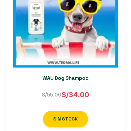
WAU Dog Shampoo
S/
34.00
S/
55.00
El
El
precio
precio
SIN STOCK
original
actual