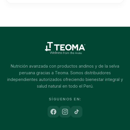
era:
es:
S/55.00.
S/34.00.
Nutrición avanzada con productos andinos y de la selva
peruana gracias a Teoma. Somos distribuidores
independientes autorizados ofreciendo bienestar integral y
salud natural en todo el Perú.
SÍGUENOS EN: