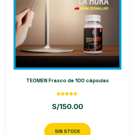
TEOMEN Frasco de 100 cápsulas
Valorado
con
S/
150.00
5.00
de 5
SIN STOCK