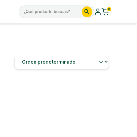
0
Buscar
por: