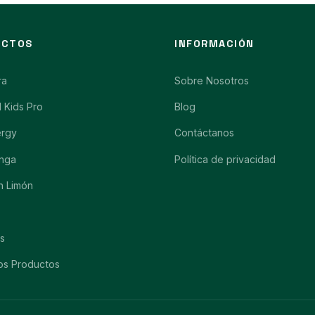
UCTOS
INFORMACIÓN
ra
Sobre Nosotros
l Kids Pro
Blog
ergy
Contáctanos
nga
Política de privacidad
n Limón
s
os Productos