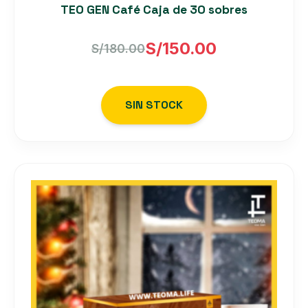
TEO GEN Café Caja de 30 sobres
S/
150.00
S/
180.00
El
El
precio
precio
SIN STOCK
original
actual
era:
es:
S/180.00.
S/150.00.