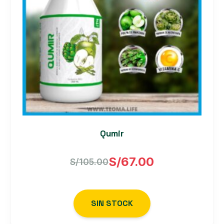
Qumir
S/
67.00
S/
105.00
El
El
precio
precio
SIN STOCK
original
actual