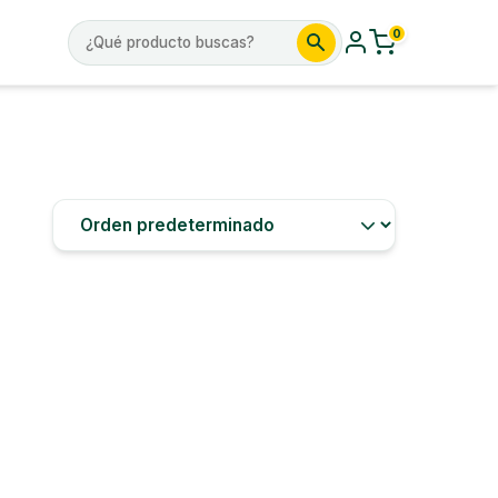
0
Buscar
por: