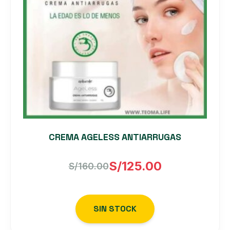
CREMA AGELESS ANTIARRUGAS
S/
125.00
S/
160.00
El
El
precio
precio
SIN STOCK
original
actual