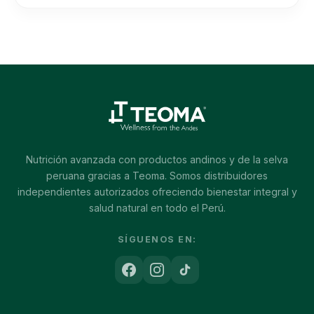
era:
es:
S/160.00.
S/125.00.
Nutrición avanzada con productos andinos y de la selva
peruana gracias a Teoma. Somos distribuidores
independientes autorizados ofreciendo bienestar integral y
salud natural en todo el Perú.
SÍGUENOS EN: