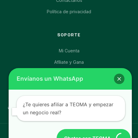
Contáctanos
Política de privacidad
SOPORTE
Mi Cuenta
Afíliate y Gana
Carrito de Compras
Envíanos un WhatsApp
Libro de Reclamaciones
¿Te quieres afiliar a TEOMA y empezar
un negocio real?
© 2026 Teoma Productos. Distribuidores Independientes.