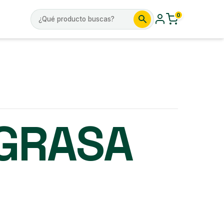
0
Buscar
por:
GRASA