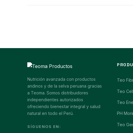
PROD
Nutrición avanzada con productos
Teo Fib
andinos y de la selva peruana gracias
Teo Cel
a Teoma. Somos distribuidores
independientes autorizados
Teo En
ofreciendo bienestar integral y salud
natural en todo el Perú.
PH Mori
Teo Ge
SÍGUENOS EN: